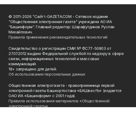
© 2011-2026 "Сайт I-GAZETA.COM - Сетевое издание
"Общественная электронная газета" учреждена АО ИА
"Башинформ". Главный редактор: Шарафутдинов Руслан
Михайлович.
Правила применения рекомендательных технологий
Свидетельство о регистрации СМИ № ФС77-50803 от
27.07.2012 выдано Федеральной службой по надзору в сфере
связи, информационных технологий и массовых
коммуникаций.
18+ запрещено для детей.
Об использовании персональных данных
Общественная электрогазета - правопреемница первой
электронной газеты Башкортостана «БАШвестЪ» (издается
ОАО ИА «Башинформ» с 2001 года).
Правила использования материалов «Общественной
электронной газеты»
Телефон
(347) 272-93-65, 273-32-62
Эл. почта