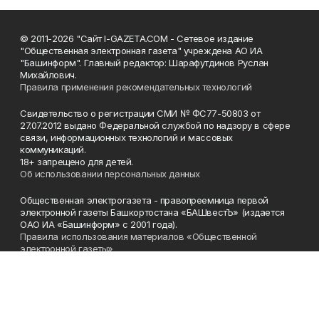
© 2011-2026 "Сайт I-GAZETA.COM - Сетевое издание
"Общественная электронная газета" учреждена АО ИА
"Башинформ". Главный редактор: Шарафутдинов Руслан
Михайлович.
Правила применения рекомендательных технологий
Свидетельство о регистрации СМИ № ФС77-50803 от
27.07.2012 выдано Федеральной службой по надзору в сфере
связи, информационных технологий и массовых
коммуникаций.
18+ запрещено для детей.
Об использовании персональных данных
Общественная электрогазета - правопреемница первой
электронной газеты Башкортостана «БАШвестЪ» (издается
ОАО ИА «Башинформ» с 2001 года).
Правила использования материалов «Общественной
электронной газеты»
Телефон
(347) 272-93-65, 273-32-62
Эл. почта