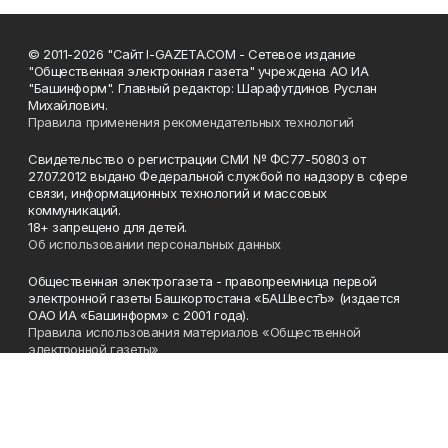
© 2011-2026 "Сайт I-GAZETA.COM - Сетевое издание
"Общественная электронная газета" учреждена АО ИА
"Башинформ". Главный редактор: Шарафутдинов Руслан
Михайлович.
Правила применения рекомендательных технологий
Свидетельство о регистрации СМИ № ФС77-50803 от
27.07.2012 выдано Федеральной службой по надзору в сфере
связи, информационных технологий и массовых
коммуникаций.
18+ запрещено для детей.
Об использовании персональных данных
Общественная электрогазета - правопреемница первой
электронной газеты Башкортостана «БАШвестЪ» (издается
ОАО ИА «Башинформ» с 2001 года).
Правила использования материалов «Общественной
электронной газеты»
Телефон
(347) 272-93-65, 273-32-62
Эл. почта