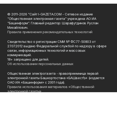
© 2011-2026 "Сайт I-GAZETA.COM - Сетевое издание
"Общественная электронная газета" учреждена АО ИА
"Башинформ". Главный редактор: Шарафутдинов Руслан
Михайлович.
Правила применения рекомендательных технологий
Свидетельство о регистрации СМИ № ФС77-50803 от
27.07.2012 выдано Федеральной службой по надзору в сфере
связи, информационных технологий и массовых
коммуникаций.
18+ запрещено для детей.
Об использовании персональных данных
Общественная электрогазета - правопреемница первой
электронной газеты Башкортостана «БАШвестЪ» (издается
ОАО ИА «Башинформ» с 2001 года).
Правила использования материалов «Общественной
электронной газеты»
Телефон
(347) 272-93-65, 273-32-62
Эл. почта