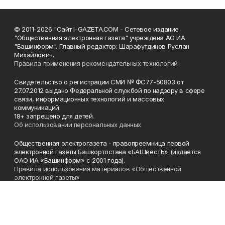
© 2011-2026 "Сайт I-GAZETA.COM - Сетевое издание
"Общественная электронная газета" учреждена АО ИА
"Башинформ". Главный редактор: Шарафутдинов Руслан
Михайлович.
Правила применения рекомендательных технологий
Свидетельство о регистрации СМИ № ФС77-50803 от
27.07.2012 выдано Федеральной службой по надзору в сфере
связи, информационных технологий и массовых
коммуникаций.
18+ запрещено для детей.
Об использовании персональных данных
Общественная электрогазета - правопреемница первой
электронной газеты Башкортостана «БАШвестЪ» (издается
ОАО ИА «Башинформ» с 2001 года).
Правила использования материалов «Общественной
электронной газеты»
Телефон
(347) 272-93-65, 273-32-62
Эл. почта