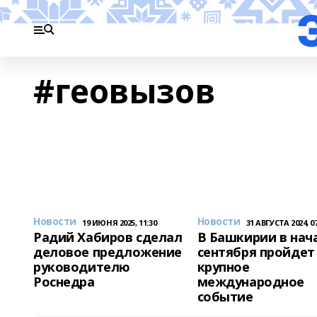
#геовызов
Новости
Новости
19 ИЮНЯ 2025, 11:30
31 АВГУСТА 2024, 07
Радий Хабиров сделал
В Башкирии в нач
деловое предложение
сентября пройдет
руководителю
крупное
Роснедра
международное
событие