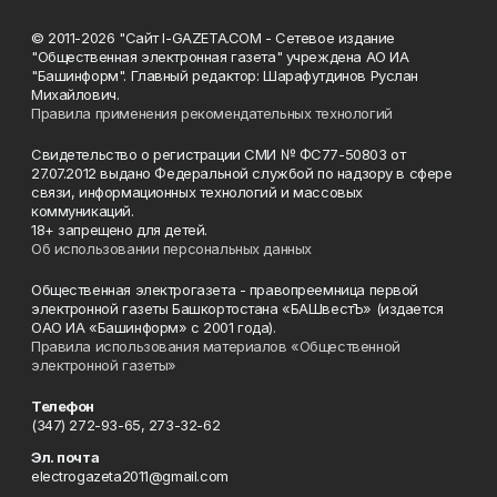
© 2011-2026 "Сайт I-GAZETA.COM - Сетевое издание
"Общественная электронная газета" учреждена АО ИА
"Башинформ". Главный редактор: Шарафутдинов Руслан
Михайлович.
Правила применения рекомендательных технологий
Свидетельство о регистрации СМИ № ФС77-50803 от
27.07.2012 выдано Федеральной службой по надзору в сфере
связи, информационных технологий и массовых
коммуникаций.
18+ запрещено для детей.
Об использовании персональных данных
Общественная электрогазета - правопреемница первой
электронной газеты Башкортостана «БАШвестЪ» (издается
ОАО ИА «Башинформ» с 2001 года).
Правила использования материалов «Общественной
электронной газеты»
Телефон
(347) 272-93-65, 273-32-62
Эл. почта
electrogazeta2011@gmail.com