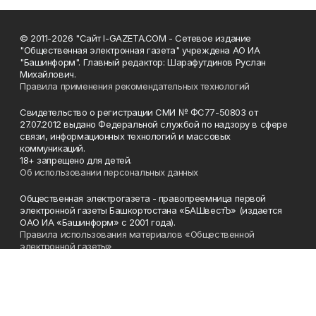
© 2011-2026 "Сайт I-GAZETA.COM - Сетевое издание
"Общественная электронная газета" учреждена АО ИА
"Башинформ". Главный редактор: Шарафутдинов Руслан
Михайлович.
Правила применения рекомендательных технологий
Свидетельство о регистрации СМИ № ФС77-50803 от
27.07.2012 выдано Федеральной службой по надзору в сфере
связи, информационных технологий и массовых
коммуникаций.
18+ запрещено для детей.
Об использовании персональных данных
Общественная электрогазета - правопреемница первой
электронной газеты Башкортостана «БАШвестЪ» (издается
ОАО ИА «Башинформ» с 2001 года).
Правила использования материалов «Общественной
электронной газеты»
Телефон
(347) 272-93-65, 273-32-62
Эл. почта