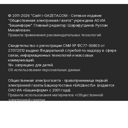
© 2011-2026 "Сайт I-GAZETA.COM - Сетевое издание
"Общественная электронная газета" учреждена АО ИА
"Башинформ". Главный редактор: Шарафутдинов Руслан
Михайлович.
Правила применения рекомендательных технологий
Свидетельство о регистрации СМИ № ФС77-50803 от
27.07.2012 выдано Федеральной службой по надзору в сфере
связи, информационных технологий и массовых
коммуникаций.
18+ запрещено для детей.
Об использовании персональных данных
Общественная электрогазета - правопреемница первой
электронной газеты Башкортостана «БАШвестЪ» (издается
ОАО ИА «Башинформ» с 2001 года).
Правила использования материалов «Общественной
электронной газеты»
Телефон
(347) 272-93-65, 273-32-62
Эл. почта