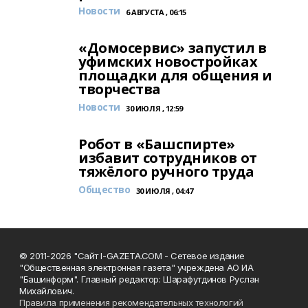
Новости
6 АВГУСТА , 06:15
«Домосервис» запустил в
уфимских новостройках
площадки для общения и
творчества
Новости
30 ИЮЛЯ , 12:59
Робот в «Башспирте»
избавит сотрудников от
тяжёлого ручного труда
Общество
30 ИЮЛЯ , 04:47
© 2011-2026 "Сайт I-GAZETA.COM - Сетевое издание
"Общественная электронная газета" учреждена АО ИА
"Башинформ". Главный редактор: Шарафутдинов Руслан
Михайлович.
Правила применения рекомендательных технологий