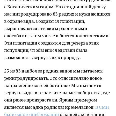
с Ботаническим садом. На сегодняшний день у
нас интродуцировано 83 редких и нуждающихся
в охране вида. Создаются плантации,
выращиваются эти виды различными
способами, в том числе и биотехнологическими.
Эти плантации создаются для резерва этих
популяций, чтобы впоследствии была
возможность вернуть их в природу.
25 из 83 наиболее редких видов мы пытаемся
реинтродуцировать. Это относительно новое
направление во всей ботанике. Мы пытаемся
вернуть виды в те растительные сообщества, где
они ранее произрастали. Ярким примером
является высадка родиолы иремельской.
В СМИ
было много информации
о нашей экспедиции