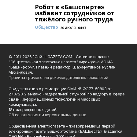
Робот в «Башспирте»
избавит сотрудников от
тяжёлого ручного труда
Общество
30 ИЮЛЯ , 04:47
© 2011-2026 "Сайт I-GAZETA.COM - Сетевое издание
"Общественная электронная газета" учреждена АО ИА
"Башинформ". Главный редактор: Шарафутдинов Руслан
Михайлович.
Правила применения рекомендательных технологий
Свидетельство о регистрации СМИ № ФС77-50803 от
27.07.2012 выдано Федеральной службой по надзору в сфере
связи, информационных технологий и массовых
коммуникаций.
18+ запрещено для детей.
Об использовании персональных данных
Общественная электрогазета - правопреемница первой
электронной газеты Башкортостана «БАШвестЪ» (издается
ОАО ИА «Башинформ» с 2001 года).