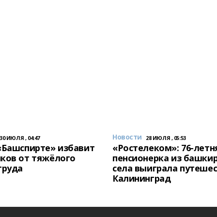
Новости
30 ИЮЛЯ , 04:47
28 ИЮЛЯ , 05:53
«Башспирте» избавит
«Ростелеком»: 76-летн
ков от тяжёлого
пенсионерка из башки
труда
села выиграла путешес
Калининград