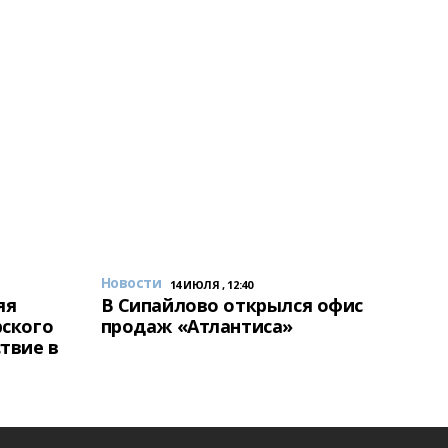
Новости
14 ИЮЛЯ , 12:40
яя
В Сипайлово открылся офис
рского
продаж «Атлантиса»
твие в