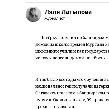
Ляля Латыпова
Журналист
— Пятёрку получил по башкирскому,
домой из школы времён Муртазы Рах
школьники учили и как государстве
человек понесли домой «пятёрки» —
И так было все годы его обучения 
национальностей получали пятёрки
Оставаясь при этом в башкирском 
нулями. Окончив школу, 99 процен
крохи, что усвоили.