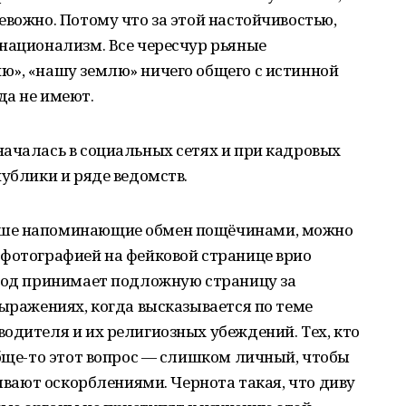
евожно. Потому что за этой настойчивостью,
национализм. Все чересчур рьяные
ю», «нашу землю» ничего общего с истинной
да не имеют.
ачалась в социальных сетях и при кадровых
публики и ряде ведомств.
ьше напоминающие обмен пощёчинами, можно
 фотографией на фейковой странице врио
арод принимает подложную страницу за
выражениях, когда высказывается по теме
одителя и их религиозных убеждений. Тех, кто
обще-то этот вопрос — слишком личный, чтобы
вывают оскорблениями. Чернота такая, что диву