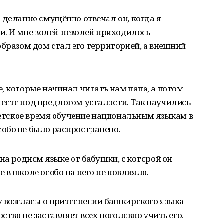
 деланно смущённо отвечал он, когда я
ки. И мне волей-неволей приходилось
образом дом стал его территорией, а внешний
, которые начинал читать нам папа, а потом
есте под предлогом усталости. Так научились
оветское время обучение национальным языкам в
обо не было распространено.
на родном языке от бабушки, с которой он
 в школе особо на него не повлияло.
у возгласы о притеснении башкирского языка
ство не заставляет всех поголовно учить его,