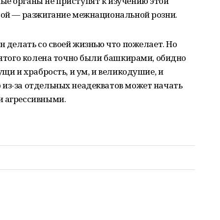
ые органы не приступят к изучению этой
орой — разжигание межнациональной розни.
н делать со своей жизнью что пожелает. Но
 пятого колена точно были башкирами, обидно
ущи и храбрость, и ум, и великодушие, и
 из-за отдельных неадекватов может начать
и агрессивными.