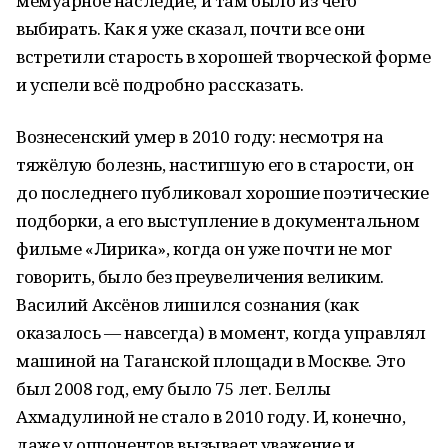
мемуарное наследие, и там было из чего
выбирать. Как я уже сказал, почти все они
встретили старость в хорошей творческой форме
и успели всё подробно рассказать.
Вознесенский умер в 2010 году: несмотря на
тяжёлую болезнь, настигшую его в старости, он
до последнего публиковал хорошие поэтические
подборки, а его выступление в документальном
фильме «Лирика», когда он уже почти не мог
говорить, было без преувеличения великим.
Василий Аксёнов лишился сознания (как
оказалось — навсегда) в момент, когда управлял
машиной на Таганской площади в Москве. Это
был 2008 год, ему было 75 лет. Беллы
Ахмадулиной не стало в 2010 году. И, конечно,
даже у оппонентов вызывает уважение и