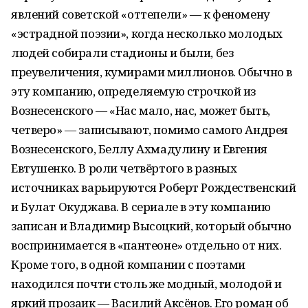
явлений советской «оттепели» — к феномену
«эстрадной поэзии», когда несколько молодых
людей собирали стадионы и были, без
преувеличения, кумирами миллионов. Обычно в
эту компанию, определяемую строчкой из
Вознесенского — «Нас мало, нас, может быть,
четверо» — записывают, помимо самого Андрея
Вознесенского, Беллу Ахмадулину и Евгения
Евтушенко. В роли четвёртого в разных
источниках варьируются Роберт Рождественский
и Булат Окуджава. В сериале в эту компанию
записан и Владимир Высоцкий, который обычно
воспринимается в «пантеоне» отдельно от них.
Кроме того, в одной компании с поэтами
находился почти столь же модный, молодой и
яркий прозаик — Василий Аксёнов. Его роман об