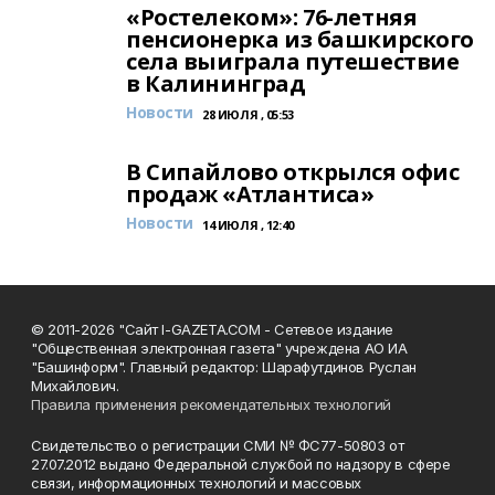
«Ростелеком»: 76-летняя
пенсионерка из башкирского
села выиграла путешествие
в Калининград
Новости
28 ИЮЛЯ , 05:53
В Сипайлово открылся офис
продаж «Атлантиса»
Новости
14 ИЮЛЯ , 12:40
© 2011-2026 "Сайт I-GAZETA.COM - Сетевое издание
"Общественная электронная газета" учреждена АО ИА
"Башинформ". Главный редактор: Шарафутдинов Руслан
Михайлович.
Правила применения рекомендательных технологий
Свидетельство о регистрации СМИ № ФС77-50803 от
27.07.2012 выдано Федеральной службой по надзору в сфере
связи, информационных технологий и массовых