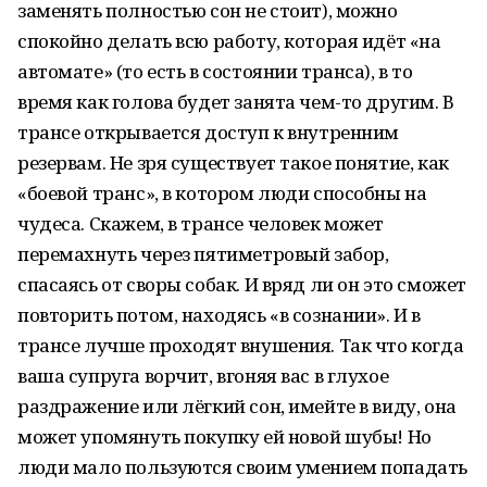
заменять полностью сон не стоит), можно
спокойно делать всю работу, которая идёт «на
автомате» (то есть в состоянии транса), в то
время как голова будет занята чем-то другим. В
трансе открывается доступ к внутренним
резервам. Не зря существует такое понятие, как
«боевой транс», в котором люди способны на
чудеса. Скажем, в трансе человек может
перемахнуть через пятиметровый забор,
спасаясь от своры собак. И вряд ли он это сможет
повторить потом, находясь «в сознании». И в
трансе лучше проходят внушения. Так что когда
ваша супруга ворчит, вгоняя вас в глухое
раздражение или лёгкий сон, имейте в виду, она
может упомянуть покупку ей новой шубы! Но
люди мало пользуются своим умением попадать