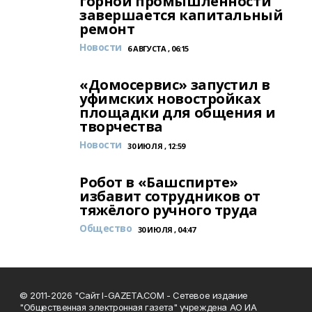
горной промышленности
завершается капитальный
ремонт
Новости
6 АВГУСТА , 06:15
«Домосервис» запустил в
уфимских новостройках
площадки для общения и
творчества
Новости
30 ИЮЛЯ , 12:59
Робот в «Башспирте»
избавит сотрудников от
тяжёлого ручного труда
Общество
30 ИЮЛЯ , 04:47
© 2011-2026 "Сайт I-GAZETA.COM - Сетевое издание
"Общественная электронная газета" учреждена АО ИА