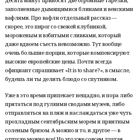
десять минут приносят две огромные тарелки,
заполненные дымящимися блинами и венскими
вафлями. Про вафли отдельный рассказ —
скорее, это пирог со свежей клубникой,
мороженым и взбитыми сливками, который
даже вдвоем съесть невозможно. Тут вообще
очень большие порции, которые компенсируют
высокие европейские цены. Почти всегда
официант спрашивает «It is to share?», в смысле,
будешь ли ты делить блюдо со спутником.
Уже в это время припекает нещадно, и пора либо
прятаться под гулкими сводами музеев, либо
отправляться на пляж и наслаждаться уже чуть
прохладным сентябрьским морем и приятным
соленым бризом. А можно и то, и другое — в
отпуске можно все! Но это уже совсем другая