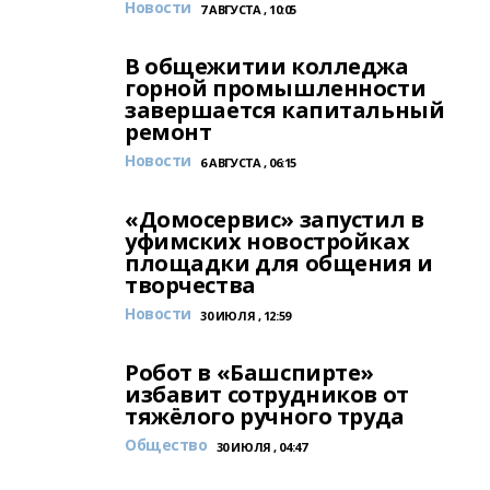
Новости
7 АВГУСТА , 10:05
В общежитии колледжа
горной промышленности
завершается капитальный
ремонт
Новости
6 АВГУСТА , 06:15
«Домосервис» запустил в
уфимских новостройках
площадки для общения и
творчества
Новости
30 ИЮЛЯ , 12:59
Робот в «Башспирте»
избавит сотрудников от
тяжёлого ручного труда
Общество
30 ИЮЛЯ , 04:47