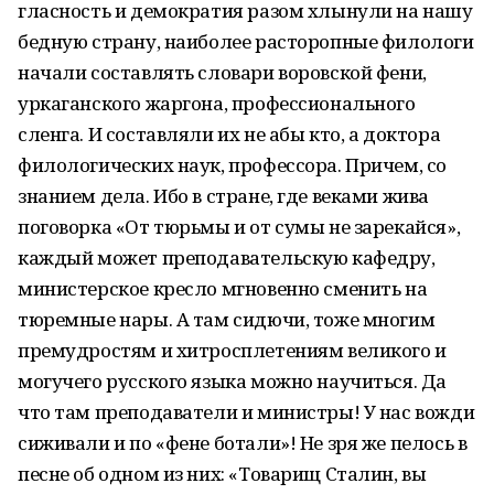
гласность и демократия разом хлынули на нашу
бедную страну, наиболее расторопные филологи
начали составлять словари воровской фени,
уркаганского жаргона, профессионального
сленга. И составляли их не абы кто, а доктора
филологических наук, профессора. Причем, со
знанием дела. Ибо в стране, где веками жива
поговорка «От тюрьмы и от сумы не зарекайся»,
каждый может преподавательскую кафедру,
министерское кресло мгновенно сменить на
тюремные нары. А там сидючи, тоже многим
премудростям и хитросплетениям великого и
могучего русского языка можно научиться. Да
что там преподаватели и министры! У нас вожди
сиживали и по «фене ботали»! Не зря же пелось в
песне об одном из них: «Товарищ Сталин, вы