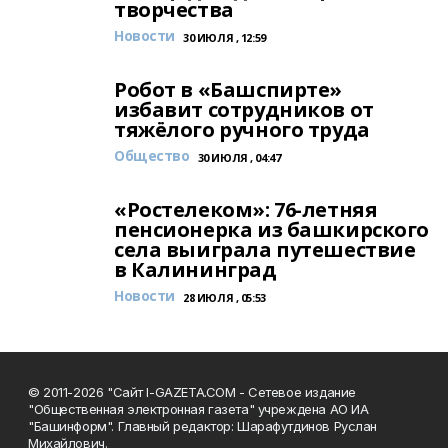
творчества
Новости
30 ИЮЛЯ , 12:59
Робот в «Башспирте»
избавит сотрудников от
тяжёлого ручного труда
Общество
30 ИЮЛЯ , 04:47
«Ростелеком»: 76-летняя
пенсионерка из башкирского
села выиграла путешествие
в Калининград
Новости
28 ИЮЛЯ , 05:53
© 2011-2026 "Сайт I-GAZETA.COM - Сетевое издание
"Общественная электронная газета" учреждена АО ИА
"Башинформ". Главный редактор: Шарафутдинов Руслан
Михайлович.