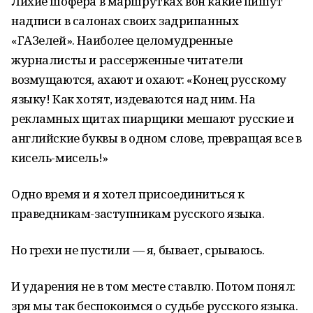
Лихие шофера в маршрутках вон какие пишут
надписи в салонах своих задрипанных
«ГАЗелей». Наиболее целомудренные
журналисты и рассерженные читатели
возмущаются, ахают и охают: «Конец русскому
языку! Как хотят, издеваются над ним. На
рекламных щитах пиарщики мешают русские и
английские буквы в одном слове, превращая все в
кисель-мисель!»
Одно время и я хотел присоединиться к
праведникам-заступникам русского языка.
Но грехи не пустили — я, бывает, срываюсь.
И ударения не в том месте ставлю. Потом понял:
зря мы так беспокоимся о судьбе русского языка.