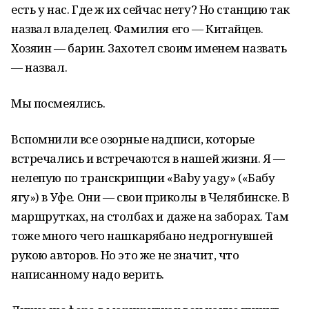
есть у нас. Где ж их сейчас нету? Но станцию так
назвал владелец. Фамилия его — Китайцев.
Хозяин — барин. Захотел своим именем назвать
— назвал.
Мы посмеялись.
Вспомнили все озорные надписи, которые
встречались и встречаются в нашей жизни. Я —
нелепую по транскрипции «Ва
b
у
y
а
g
у» («Бабу
ягу») в Уфе. Они — свои приколы в Челябинске. В
маршрутках, на столбах и даже на заборах. Там
тоже много чего нашкарябано недрогнувшей
рукою авторов. Но это же не значит, что
написанному надо верить.