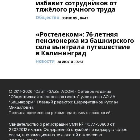
избавит сотрудников от
тяжёлого ручного труда
Общество
30 ИЮЛЯ , 04:47
«Ростелеком»: 76-летняя
пенсионерка из башкирского
села выиграла путешествие
в Калининград
Новости
28 ИЮЛЯ , 05:53
© 2011-2026 "Сайт I-GAZETA.COM - Сетевое издание
"Общественная электронная газета" учреждена АО ИА
"Башинформ". Главный редактор: Шарафутдинов Руслан
Михайлович.
Правила применения рекомендательных технологий
Свидетельство о регистрации СМИ № ФС77-50803 от
27.07.2012 выдано Федеральной службой по надзору в сфере
связи, информационных технологий и массовых