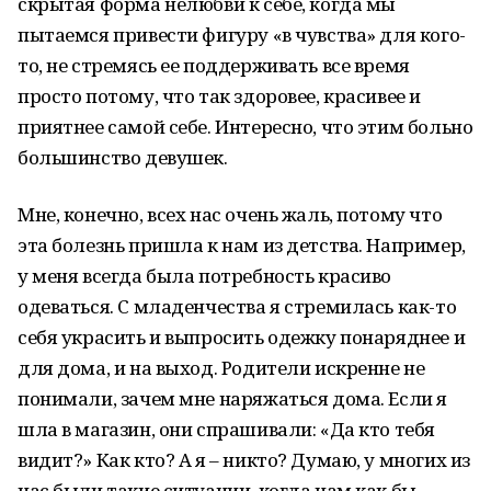
скрытая форма нелюбви к себе, когда мы
пытаемся привести фигуру «в чувства» для кого-
то, не стремясь ее поддерживать все время
просто потому, что так здоровее, красивее и
приятнее самой себе. Интересно, что этим больно
большинство девушек.
Мне, конечно, всех нас очень жаль, потому что
эта болезнь пришла к нам из детства. Например,
у меня всегда была потребность красиво
одеваться. С младенчества я стремилась как-то
себя украсить и выпросить одежку понаряднее и
для дома, и на выход. Родители искренне не
понимали, зачем мне наряжаться дома. Если я
шла в магазин, они спрашивали: «Да кто тебя
видит?» Как кто? А я – никто? Думаю, у многих из
нас были такие ситуации, когда нам как бы