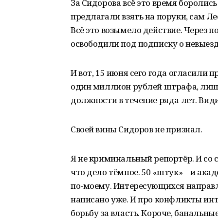
За Сидорова всё это время боролись
предлагали взять на поруки, сам Л
Всё это возымело действие. Через 
освободили под подписку о невыезд
И вот, 15 июня сего года огласили п
один миллион рублей штрафа, лише
должности в течение ряда лет. Види
Своей вины Сидоров не признал.
Я не криминальный репортёр. И со св
что дело тёмное. 50 «штук» – и ака
по-моему. Интересующихся направля
написано уже. И про конфликты инте
борьбу за власть. Короче, банальны