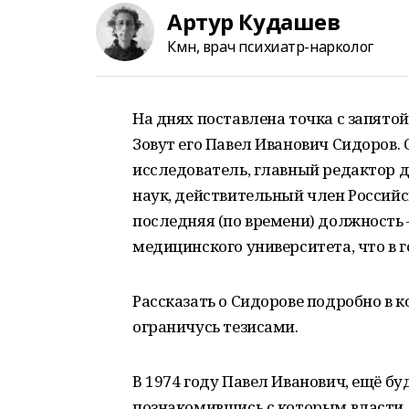
Артур Кудашев
Кмн, врач психиатр-нарколог
На днях поставлена точка с запятой
Зовут его Павел Иванович Сидоров.
исследователь, главный редактор д
наук, действительный член Российс
последняя (по времени) должность 
медицинского университета, что в г
Рассказать о Сидорове подробно в к
ограничусь тезисами.
В 1974 году Павел Иванович, ещё б
познакомившись с которым власти 