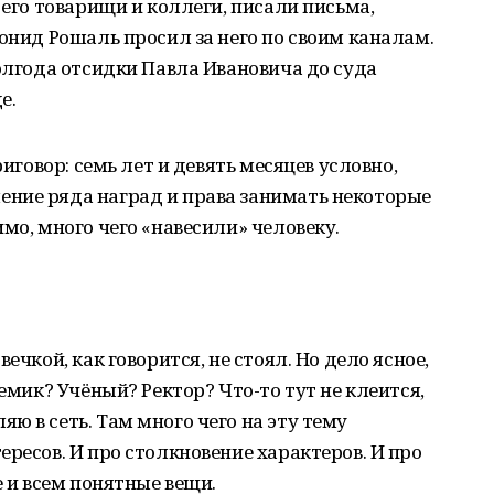
 его товарищи и коллеги, писали письма,
еонид Рошаль просил за него по своим каналам.
полгода отсидки Павла Ивановича до суда
е.
риговор: семь лет и девять месяцев условно,
ние ряда наград и права занимать некоторые
мо, много чего «навесили» человеку.
ечкой, как говорится, не стоял. Но дело ясное,
демик? Учёный? Ректор? Что-то тут не клеится,
ю в сеть. Там много чего на эту тему
ресов. И про столкновение характеров. И про
е и всем понятные вещи.