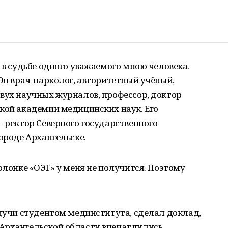
 в судьбе одного уважаемого мною человека.
 Он врач-нарколог, авторитетный учёный,
вух научных журналов, профессор, доктор
кой академии медицинских наук. Его
– ректор Северного государственного
ороде Архангельске.
олонке «ОЭГ» у меня не получится. Поэтому
удучи студентом мединститута, сделал доклад,
Архангельской области впечатлились