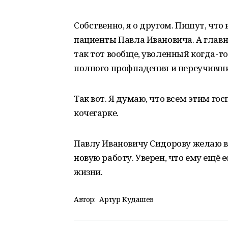
Собственно, я о другом. Пишут, что
пациенты Павла Ивановича. А главн
так тот вообще, уволенный когда-т
полного профпадения и переучивши
Так вот. Я думаю, что всем этим го
кочегарке.
Павлу Ивановичу Сидорову желаю во
новую работу. Уверен, что ему ещё е
жизни.
Автор:
Артур Кудашев