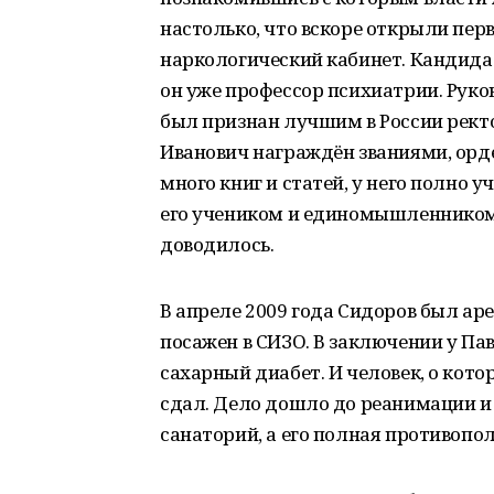
настолько, что вскоре открыли пер
наркологический кабинет. Кандидат
он уже профессор психиатрии. Руково
был признан лучшим в России рект
Иванович награждён званиями, орд
много книг и статей, у него полно у
его учеником и единомышленником,
доводилось.
В апреле 2009 года Сидоров был аре
посажен в СИЗО. В заключении у Па
сахарный диабет. И человек, о кото
сдал. Дело дошло до реанимации и 
санаторий, а его полная противопо