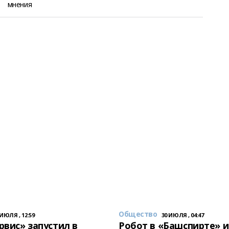
мнения
Общество
 ИЮЛЯ , 12:59
30 ИЮЛЯ , 04:47
вис» запустил в
Робот в «Башспирте» 