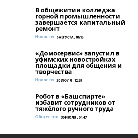
В общежитии колледжа
горной промышленности
завершается капитальный
ремонт
Новости
6 АВГУСТА , 06:15
«Домосервис» запустил в
уфимских новостройках
площадки для общения и
творчества
Новости
30 ИЮЛЯ , 12:59
Робот в «Башспирте»
избавит сотрудников от
тяжёлого ручного труда
Общество
30 ИЮЛЯ , 04:47