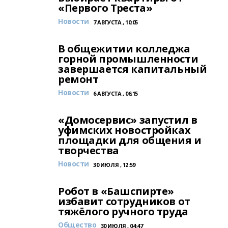
«Первого Треста»
Новости
7 АВГУСТА , 10:05
В общежитии колледжа
горной промышленности
завершается капитальный
ремонт
Новости
6 АВГУСТА , 06:15
«Домосервис» запустил в
уфимских новостройках
площадки для общения и
творчества
Новости
30 ИЮЛЯ , 12:59
Робот в «Башспирте»
избавит сотрудников от
тяжёлого ручного труда
Общество
30 ИЮЛЯ , 04:47