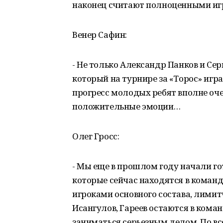
наконец считают полноценными иг
Венер Сафин:
- Не только Александр Панков и Серг
который на турнире за «Торос» игра
прогресс молодых ребят вполне очев
положительные эмоции…
Олег Гросс:
- Мы еще в прошлом году начали гот
которые сейчас находятся в команде
игроками основного состава, лимитч
Исангулов, Гареев остаются в кома
заниматься серьезным делом. По в