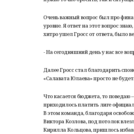
Очень важный вопрос был про фина
уровне. Я ответ на этот вопрос знаю
хитро ушел Гросс от ответа, было ве
- На сегодняшний день у нас все в
Далее Гросс стал благодарить спонс
«Салавата Юлаева» просто не будет
Что касается бюджета, то поведаю 
приходилось платить лиге официал
В этом команда, благодаря освобо
Виктора Козлова, под потолок влез
Кирилла Кольцова, пришлось избави