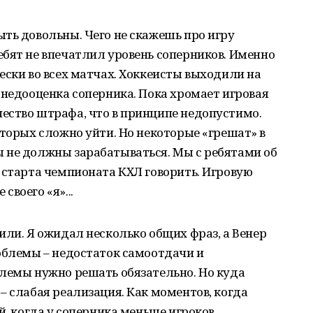
ть довольны. Чего не скажешь про игру
бят не впечатлил уровень соперников. Именно
ески во всех матчах. Хоккеисты выходили на
 недооценка соперника. Пока хромает игровая
ество штрафа, что в принципе недопустимо.
оторых сложно уйти. Но некоторые «грешат» в
 не должны зарабатываться. Мы с ребятами об
 старта чемпионата КХЛ говорить. Игровую
воего «я»...
или. Я ожидал несколько общих фраз, а Венер
облемы – недостаток самоотдачи и
блемы нужно решать обязательно. Но куда
– слабая реализация. Как моментов, когда
й, когда у соперника меньше игроков.