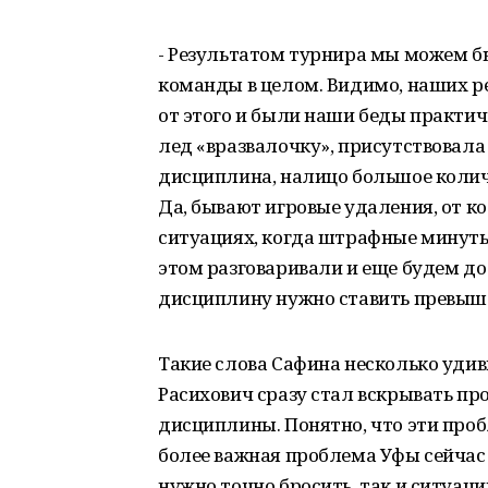
- Результатом турнира мы можем бы
команды в целом. Видимо, наших ре
от этого и были наши беды практич
лед «вразвалочку», присутствовала
дисциплина, налицо большое колич
Да, бывают игровые удаления, от к
ситуациях, когда штрафные минуты
этом разговаривали и еще будем до
дисциплину нужно ставить превыше с
Такие слова Сафина несколько удив
Расихович сразу стал вскрывать пр
дисциплины. Понятно, что эти про
более важная проблема Уфы сейчас 
нужно точно бросить, так и ситуаци