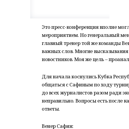
Это пресс-конференция вполне мо
мероприятием. Но генеральный мен
главный тренер той же команды Вен
важных слов. Многие высказывания 
новостников. Моя же цель – проанал
Для начала коснулись Кубка Респу
общаться с Сафиным по ходу турни
до всех журналистов разом ради эк
неправильно. Вопросы есть после к
ответы.
Венер Сафин: