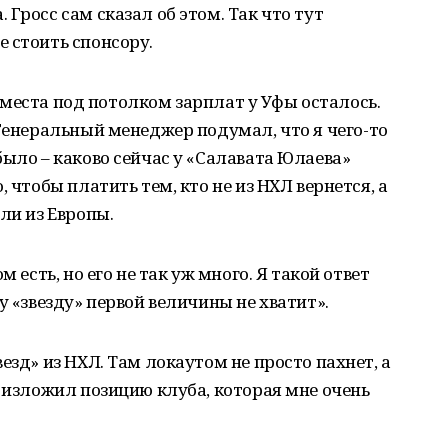
Гросс сам сказал об этом. Так что тут
 стоить спонсору.
ко места под потолком зарплат у Уфы осталось.
 Генеральный менеджер подумал, что я чего-то
было – каково сейчас у «Салавата Юлаева»
 чтобы платить тем, кто не из НХЛ вернется, а
ли из Европы.
 есть, но его не так уж много. Я такой ответ
у «звезду» первой величины не хватит».
езд» из НХЛ. Там локаутом не просто пахнет, а
с изложил позицию клуба, которая мне очень