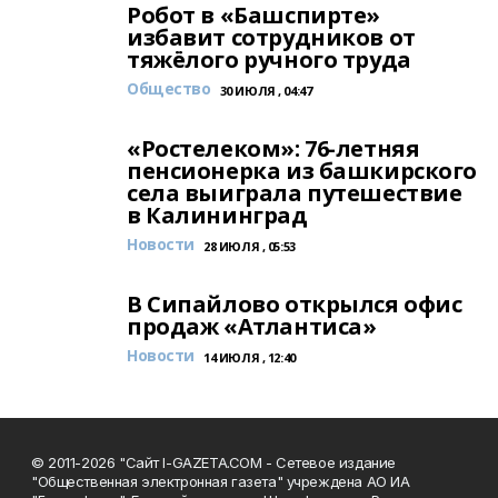
Робот в «Башспирте»
избавит сотрудников от
тяжёлого ручного труда
Общество
30 ИЮЛЯ , 04:47
«Ростелеком»: 76-летняя
пенсионерка из башкирского
села выиграла путешествие
в Калининград
Новости
28 ИЮЛЯ , 05:53
В Сипайлово открылся офис
продаж «Атлантиса»
Новости
14 ИЮЛЯ , 12:40
© 2011-2026 "Сайт I-GAZETA.COM - Сетевое издание
"Общественная электронная газета" учреждена АО ИА