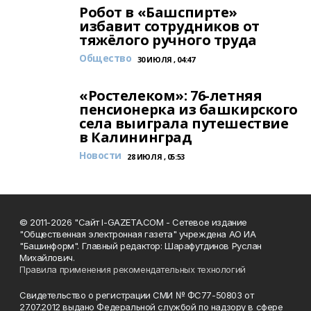
Робот в «Башспирте»
избавит сотрудников от
тяжёлого ручного труда
Общество
30 ИЮЛЯ , 04:47
«Ростелеком»: 76-летняя
пенсионерка из башкирского
села выиграла путешествие
в Калининград
Новости
28 ИЮЛЯ , 05:53
© 2011-2026 "Сайт I-GAZETA.COM - Сетевое издание
"Общественная электронная газета" учреждена АО ИА
"Башинформ". Главный редактор: Шарафутдинов Руслан
Михайлович.
Правила применения рекомендательных технологий
Свидетельство о регистрации СМИ № ФС77-50803 от
27.07.2012 выдано Федеральной службой по надзору в сфере