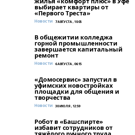
жилья «комфорт плюс» в Уфе
выбирает квартиры от
«Первого Треста»
Новости
7 АВГУСТА , 10:05
В общежитии колледжа
горной промышленности
завершается капитальный
ремонт
Новости
6 АВГУСТА , 06:15
«Домосервис» запустил в
уфимских новостройках
площадки для общения и
творчества
Новости
30 ИЮЛЯ , 12:59
Робот в «Башспирте»
избавит сотрудников от
тяжёлого ручного труда