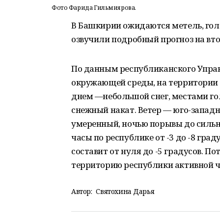
Фото Фарида Гильмиярова.
В Башкирии ожидаются метель, гол
озвучили подробный прогноз на втор
По данным республиканского Упра
окружающей среды, на территории р
днем —небольшой снег, местами гол
снежный накат. Ветер — юго-запад
умеренный, ночью порывы до сильн
часы по республике от -3 до -8 гра
составит от нуля до -5 градусов. П
территорию республики активной ч
Автор:
Святохина Дарья