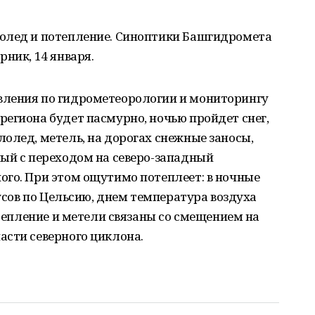
олед и потепление. Синоптики Башгидромета
ник, 14 января.
вления по гидрометеорологии и мониторингу
егиона будет пасмурно, ночью пройдет снег,
олед, метель, на дорогах снежные заносы,
ный с переходом на северо-западный
ого. При этом ощутимо потеплеет: в ночные
дусов по Цельсию, днем температура воздуха
отепление и метели связаны со смещением на
асти северного циклона.