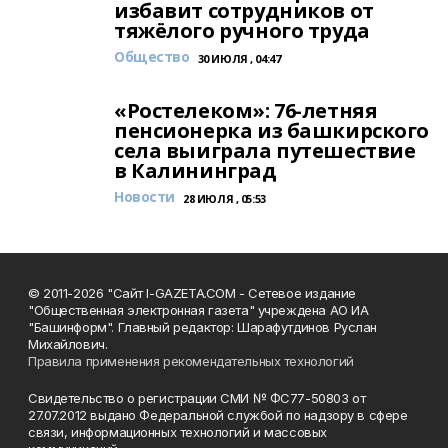
избавит сотрудников от
тяжёлого ручного труда
Общество
30 ИЮЛЯ , 04:47
«Ростелеком»: 76-летняя
пенсионерка из башкирского
села выиграла путешествие
в Калининград
Новости
28 ИЮЛЯ , 05:53
© 2011-2026 "Сайт I-GAZETA.COM - Сетевое издание
"Общественная электронная газета" учреждена АО ИА
"Башинформ". Главный редактор: Шарафутдинов Руслан
Михайлович.
Правила применения рекомендательных технологий
Свидетельство о регистрации СМИ № ФС77-50803 от
27.07.2012 выдано Федеральной службой по надзору в сфере
связи, информационных технологий и массовых