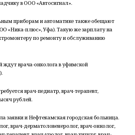
ладчику в ООО «Автосигнал».
ьным приборам и автоматике также обещают
ОО «Ника-плюс», Уфа). Такую же зарплату на
ктромонтеру по ремонту и обслуживанию
ей ждут врача-онколога в уфимской
.
ебуется врач-педиатр, врач-терапевт,
тысяч рублей.
ла заявки и Нефтекамская городская больница.
лог, врач-дерматоловенеролог, врач-онколог,
ч-терапевт, врач-уролог, врач-хирург, врач-