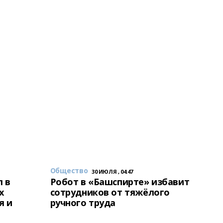
Общество
30 ИЮЛЯ , 04:47
 в
Робот в «Башспирте» избавит
х
сотрудников от тяжёлого
я и
ручного труда