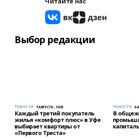
Читайте нас
Выбор редакции
Новости
Новости
7 АВГУСТА , 10:05
6 
Каждый третий покупатель
В общеж
жилья «комфорт плюс» в Уфе
промышл
выбирает квартиры от
капитал
«Первого Треста»