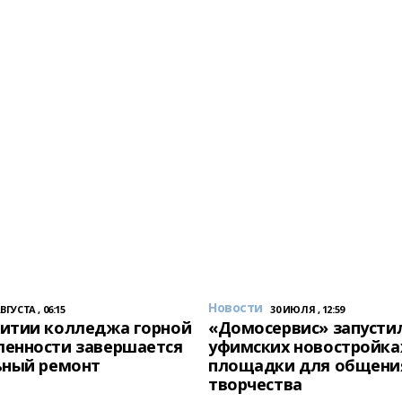
Новости
АВГУСТА , 06:15
30 ИЮЛЯ , 12:59
итии колледжа горной
«Домосервис» запустил
енности завершается
уфимских новостройка
ьный ремонт
площадки для общени
творчества