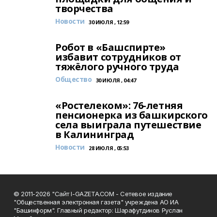
творчества
Новости
30 ИЮЛЯ , 12:59
Робот в «Башспирте»
избавит сотрудников от
тяжёлого ручного труда
Общество
30 ИЮЛЯ , 04:47
«Ростелеком»: 76-летняя
пенсионерка из башкирского
села выиграла путешествие
в Калининград
Новости
28 ИЮЛЯ , 05:53
© 2011-2026 "Сайт I-GAZETA.COM - Сетевое издание
"Общественная электронная газета" учреждена АО ИА
"Башинформ". Главный редактор: Шарафутдинов Руслан