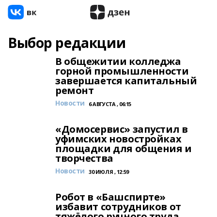
Выбор редакции
В общежитии колледжа
горной промышленности
завершается капитальный
ремонт
Новости
6 АВГУСТА , 06:15
«Домосервис» запустил в
уфимских новостройках
площадки для общения и
творчества
Новости
30 ИЮЛЯ , 12:59
Робот в «Башспирте»
избавит сотрудников от
тяжёлого ручного труда