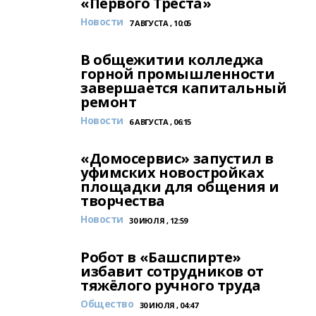
«Первого Треста»
Новости
7 АВГУСТА , 10:05
В общежитии колледжа
горной промышленности
завершается капитальный
ремонт
Новости
6 АВГУСТА , 06:15
«Домосервис» запустил в
уфимских новостройках
площадки для общения и
творчества
Новости
30 ИЮЛЯ , 12:59
Робот в «Башспирте»
избавит сотрудников от
тяжёлого ручного труда
Общество
30 ИЮЛЯ , 04:47