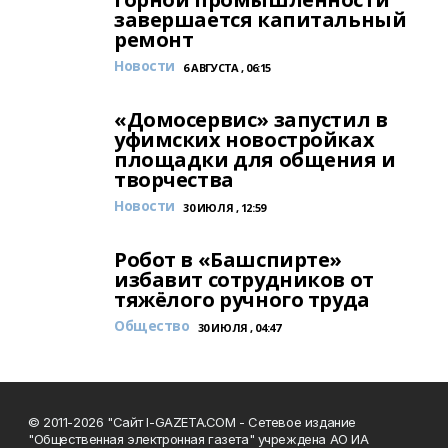
завершается капитальный
ремонт
Новости
6 АВГУСТА , 06:15
«Домосервис» запустил в
уфимских новостройках
площадки для общения и
творчества
Новости
30 ИЮЛЯ , 12:59
Робот в «Башспирте»
избавит сотрудников от
тяжёлого ручного труда
Общество
30 ИЮЛЯ , 04:47
© 2011-2026 "Сайт I-GAZETA.COM - Сетевое издание
"Общественная электронная газета" учреждена АО ИА