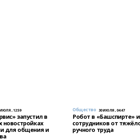
Общество
 ИЮЛЯ , 12:59
30 ИЮЛЯ , 04:47
вис» запустил в
Робот в «Башспирте» 
х новостройках
сотрудников от тяжёл
и для общения и
ручного труда
ва