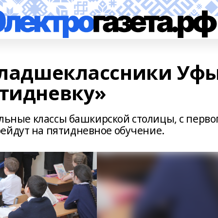
 младшеклассники Уф
ятидневку»
чальные классы башкирской столицы, с перво
ейдут на пятидневное обучение.