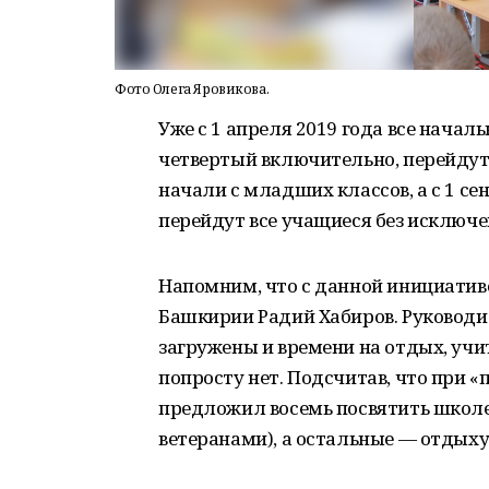
Фото Олега Яровикова.
Уже с 1 апреля 2019 года все начал
четвертый включительно, перейдут
начали с младших классов, а с 1 с
перейдут все учащиеся без исключе
Напомним, что с данной инициатив
Башкирии Радий Хабиров. Руководит
загружены и времени на отдых, учи
попросту нет. Подсчитав, что при «
предложил восемь посвятить школе 
ветеранами), а остальные — отдыху 