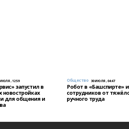
Общество
 ИЮЛЯ , 12:59
30 ИЮЛЯ , 04:47
вис» запустил в
Робот в «Башспирте» 
х новостройках
сотрудников от тяжёл
и для общения и
ручного труда
ва