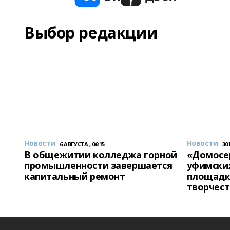
Выбор редакции
Новости
Новости
6 АВГУСТА , 06:15
30
В общежитии колледжа горной
«Домосер
промышленности завершается
уфимски
капитальный ремонт
площадк
творчест