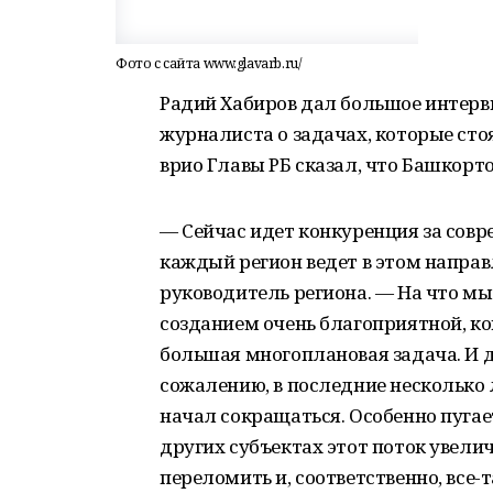
Фото с сайта www.glavarb.ru/
Радий Хабиров дал большое интервь
журналиста о задачах, которые сто
врио Главы РБ сказал, что Башкорт
— Сейчас идет конкуренция за совре
каждый регион ведет в этом напра
руководитель региона. — На что м
созданием очень благоприятной, к
большая многоплановая задача. И дл
сожалению, в последние несколько 
начал сокращаться. Особенно пугает,
других субъектах этот поток увели
переломить и, соответственно, все