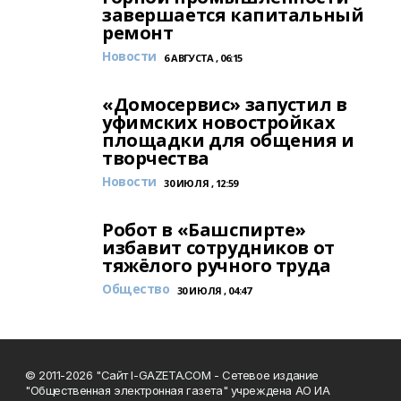
завершается капитальный
ремонт
Новости
6 АВГУСТА , 06:15
«Домосервис» запустил в
уфимских новостройках
площадки для общения и
творчества
Новости
30 ИЮЛЯ , 12:59
Робот в «Башспирте»
избавит сотрудников от
тяжёлого ручного труда
Общество
30 ИЮЛЯ , 04:47
© 2011-2026 "Сайт I-GAZETA.COM - Сетевое издание
"Общественная электронная газета" учреждена АО ИА