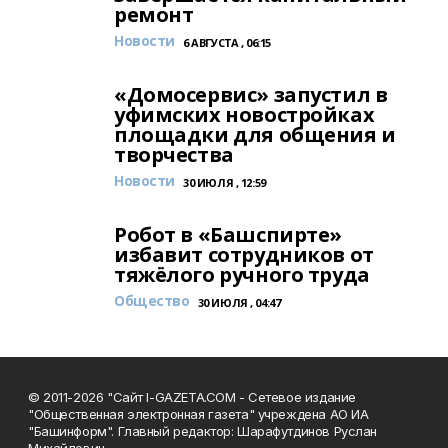
ремонт
Новости
6 АВГУСТА , 06:15
«Домосервис» запустил в
уфимских новостройках
площадки для общения и
творчества
Новости
30 ИЮЛЯ , 12:59
Робот в «Башспирте»
избавит сотрудников от
тяжёлого ручного труда
Общество
30 ИЮЛЯ , 04:47
© 2011-2026 "Сайт I-GAZETA.COM - Сетевое издание
"Общественная электронная газета" учреждена АО ИА
"Башинформ". Главный редактор: Шарафутдинов Руслан