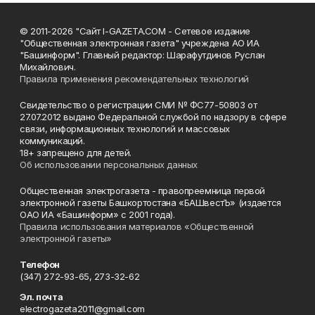
© 2011-2026 "Сайт I-GAZETA.COM - Сетевое издание
"Общественная электронная газета" учреждена АО ИА
"Башинформ". Главный редактор: Шарафутдинов Руслан
Михайлович.
Правила применения рекомендательных технологий
Свидетельство о регистрации СМИ № ФС77-50803 от
27.07.2012 выдано Федеральной службой по надзору в сфере
связи, информационных технологий и массовых
коммуникаций.
18+ запрещено для детей.
Об использовании персональных данных
Общественная электрогазета - правопреемница первой
электронной газеты Башкортостана «БАШвестЪ» (издается
ОАО ИА «Башинформ» с 2001 года).
Правила использования материалов «Общественной
электронной газеты»
Телефон
(347) 272-93-65, 273-32-62
Эл. почта
electrogazeta2011@gmail.com