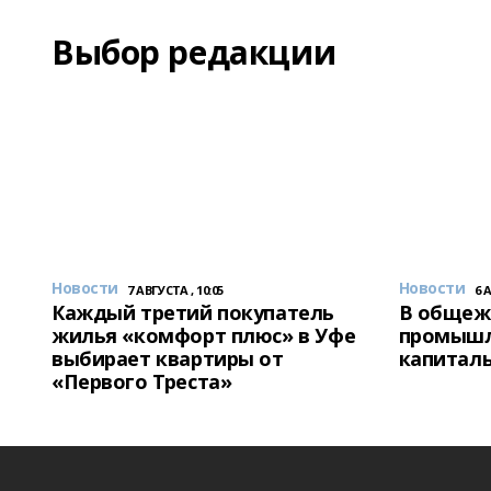
Выбор редакции
Новости
Новости
7 АВГУСТА , 10:05
6 
Каждый третий покупатель
В общеж
жилья «комфорт плюс» в Уфе
промышл
выбирает квартиры от
капитал
«Первого Треста»