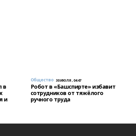
Общество
30 ИЮЛЯ , 04:47
 в
Робот в «Башспирте» избавит
х
сотрудников от тяжёлого
я и
ручного труда