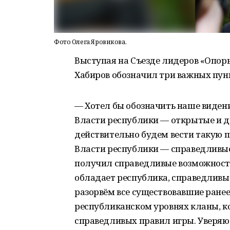
Фото Олега Яровикова.
Выступая на Съезде лидеров «Опор
Хабиров обозначил три важных пунк
— Хотел бы обозначить наше видени
Власти республики — открытые и д
действительно будем вести такую п
Власти республики — справедливые
получил справедливые возможности
обладает республика, справедливы
разорвём все существовавшие ранее
республиканском уровнях кланы, к
справедливых правил игры. Уверяю