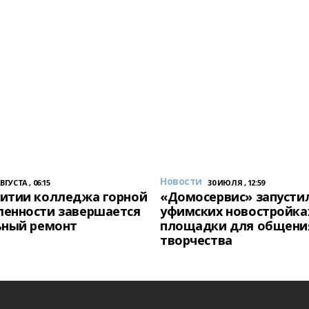
Новости
АВГУСТА , 06:15
30 ИЮЛЯ , 12:59
итии колледжа горной
«Домосервис» запустил
енности завершается
уфимских новостройка
ьный ремонт
площадки для общени
творчества