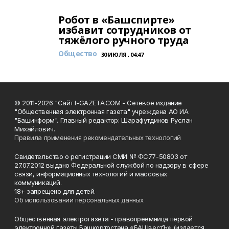
Робот в «Башспирте»
избавит сотрудников от
тяжёлого ручного труда
Общество
30 ИЮЛЯ , 04:47
© 2011-2026 "Сайт I-GAZETA.COM - Сетевое издание
"Общественная электронная газета" учреждена АО ИА
"Башинформ". Главный редактор: Шарафутдинов Руслан
Михайлович.
Правила применения рекомендательных технологий
Свидетельство о регистрации СМИ № ФС77-50803 от
27.07.2012 выдано Федеральной службой по надзору в сфере
связи, информационных технологий и массовых
коммуникаций.
18+ запрещено для детей.
Об использовании персональных данных
Общественная электрогазета - правопреемница первой
электронной газеты Башкортостана «БАШвестЪ» (издается