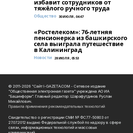
избавит сотрудников от
тяжёлого ручного труда
Общество
30 ИЮЛЯ , 04:47
«Ростелеком»: 76-летняя
пенсионерка из башкирского
села выиграла путешествие
в Калининград
Новости
28 ИЮЛЯ , 05:53
© 2011-2026 "Сайт I-GAZETA.COM - Сетевое издание
"Общественная электронная газета" учреждена АО ИА
"Башинформ". Главный редактор: Шарафутдинов Руслан
Михайлович.
Правила применения рекомендательных технологий
Свидетельство о регистрации СМИ № ФС77-50803 от
27.07.2012 выдано Федеральной службой по надзору в сфере
связи, информационных технологий и массовых
коммуникаций.