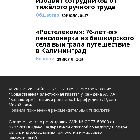
избавит сотрудников от
тяжёлого ручного труда
Общество
30 ИЮЛЯ , 04:47
«Ростелеком»: 76-летняя
пенсионерка из башкирского
села выиграла путешествие
в Калининград
Новости
28 ИЮЛЯ , 05:53
© 2011-2026 "Сайт I-GAZETA.COM - Сетевое издание
"Общественная электронная газета" учреждена АО ИА
"Башинформ". Главный редактор: Шарафутдинов Руслан
Михайлович.
Правила применения рекомендательных технологий
Свидетельство о регистрации СМИ № ФС77-50803 от
27.07.2012 выдано Федеральной службой по надзору в сфере
связи, информационных технологий и массовых
коммуникаций.