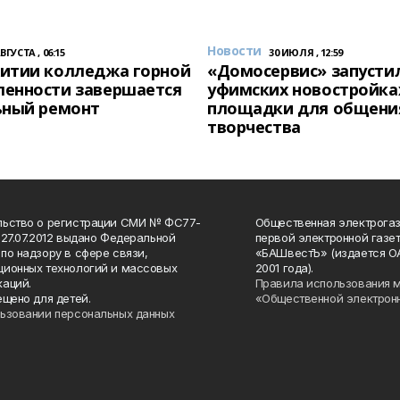
Новости
АВГУСТА , 06:15
30 ИЮЛЯ , 12:59
итии колледжа горной
«Домосервис» запустил
енности завершается
уфимских новостройка
ьный ремонт
площадки для общени
творчества
льство о регистрации СМИ № ФС77-
Общественная электрогаз
 27.07.2012 выдано Федеральной
первой электронной газе
по надзору в сфере связи,
«БАШвестЪ» (издается О
ионных технологий и массовых
2001 года).
аций.
Правила использования 
ещено для детей.
«Общественной электрон
ьзовании персональных данных