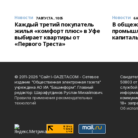
Новости
Новости
7 АВГУСТА , 10:05
6 
Каждый третий покупатель
В общеж
жилья «комфорт плюс» в Уфе
промышл
выбирает квартиры от
капитал
«Первого Треста»
© 2011-2026 "Сайт I-GAZETA.COM - Сетевое
Свидете
издание "Общественная электронная газета"
50803 от
учреждена АО ИА "Башинформ". Главный
службой 
редактор: Шарафутдинов Руслан Михайлович.
информац
Правила применения рекомендательных
коммуник
технологий
18+ запр
Об испол