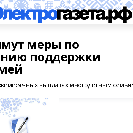
мут меры по
анию поддержки
емей
 ежемесячных выплатах многодетным семья