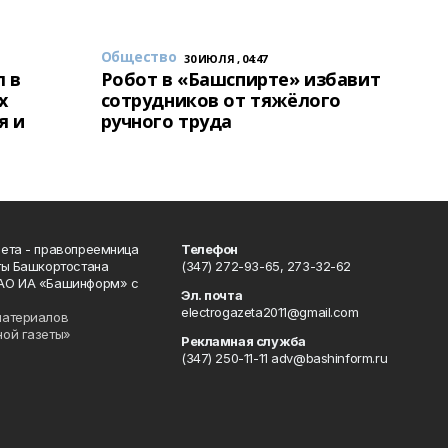
Общество
30 ИЮЛЯ , 04:47
 в
Робот в «Башспирте» избавит
х
сотрудников от тяжёлого
я и
ручного труда
ета - правопреемница
Телефон
ты Башкортостана
(347) 272-93-65, 273-32-62
АО ИА «Башинформ» с
Эл. почта
electrogazeta2011@gmail.com
материалов
ной газеты»
Рекламная служба
(347) 250-11-11 adv@bashinform.ru