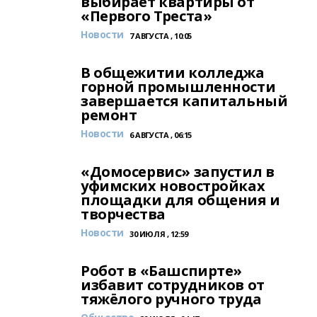
выбирает квартиры от
«Первого Треста»
Новости
7 АВГУСТА , 10:05
В общежитии колледжа
горной промышленности
завершается капитальный
ремонт
Новости
6 АВГУСТА , 06:15
«Домосервис» запустил в
уфимских новостройках
площадки для общения и
творчества
Новости
30 ИЮЛЯ , 12:59
Робот в «Башспирте»
избавит сотрудников от
тяжёлого ручного труда