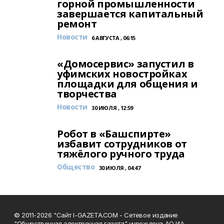
горной промышленности
завершается капитальный
ремонт
Новости
6 АВГУСТА , 06:15
«Домосервис» запустил в
уфимских новостройках
площадки для общения и
творчества
Новости
30 ИЮЛЯ , 12:59
Робот в «Башспирте»
избавит сотрудников от
тяжёлого ручного труда
Общество
30 ИЮЛЯ , 04:47
© 2011-2026 "Сайт I-GAZETA.COM - Сетевое издание
"Общественная электронная газета" учреждена АО ИА