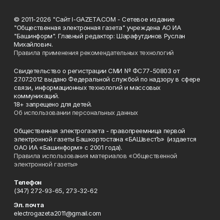
© 2011-2026 "Сайт I-GAZETA.COM - Сетевое издание
"Общественная электронная газета" учреждена АО ИА
"Башинформ". Главный редактор: Шарафутдинов Руслан
Михайлович.
Правила применения рекомендательных технологий
Свидетельство о регистрации СМИ № ФС77-50803 от
27.07.2012 выдано Федеральной службой по надзору в сфере
связи, информационных технологий и массовых
коммуникаций.
18+ запрещено для детей.
Об использовании персональных данных
Общественная электрогазета - правопреемница первой
электронной газеты Башкортостана «БАШвестЪ» (издается
ОАО ИА «Башинформ» с 2001 года).
Правила использования материалов «Общественной
электронной газеты»
Телефон
(347) 272-93-65, 273-32-62
Эл. почта
electrogazeta2011@gmail.com