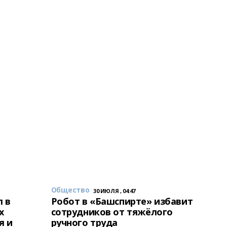
Общество
30 ИЮЛЯ , 04:47
 в
Робот в «Башспирте» избавит
х
сотрудников от тяжёлого
я и
ручного труда