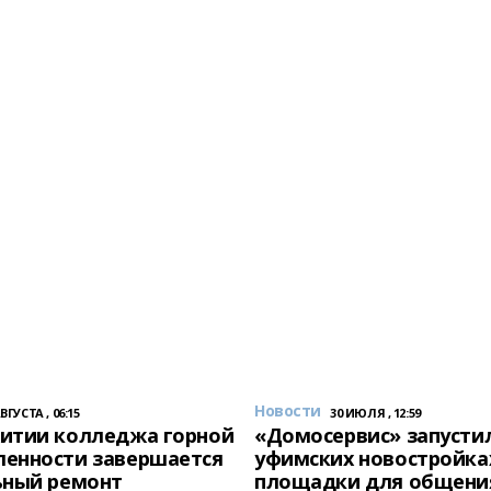
Новости
АВГУСТА , 06:15
30 ИЮЛЯ , 12:59
итии колледжа горной
«Домосервис» запустил
енности завершается
уфимских новостройка
ьный ремонт
площадки для общени