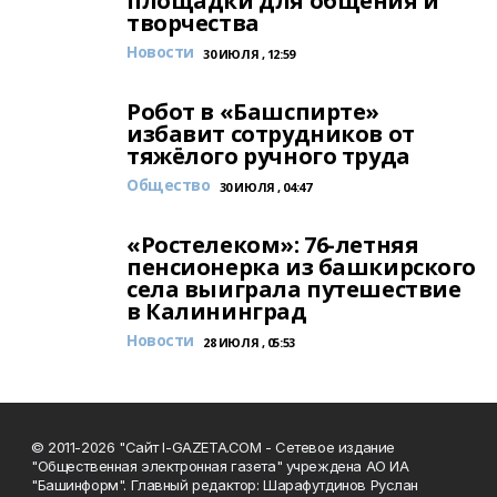
площадки для общения и
творчества
Новости
30 ИЮЛЯ , 12:59
Робот в «Башспирте»
избавит сотрудников от
тяжёлого ручного труда
Общество
30 ИЮЛЯ , 04:47
«Ростелеком»: 76-летняя
пенсионерка из башкирского
села выиграла путешествие
в Калининград
Новости
28 ИЮЛЯ , 05:53
© 2011-2026 "Сайт I-GAZETA.COM - Сетевое издание
"Общественная электронная газета" учреждена АО ИА
"Башинформ". Главный редактор: Шарафутдинов Руслан