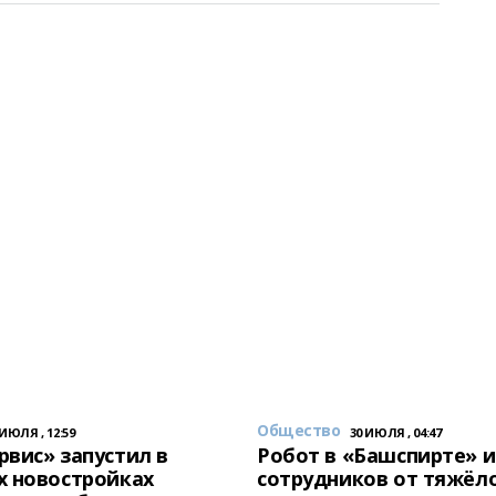
Общество
 ИЮЛЯ , 12:59
30 ИЮЛЯ , 04:47
вис» запустил в
Робот в «Башспирте» 
х новостройках
сотрудников от тяжёл