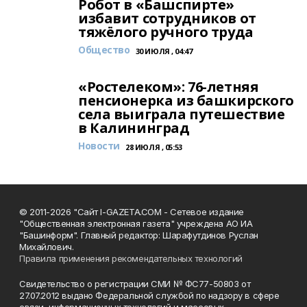
Робот в «Башспирте»
избавит сотрудников от
тяжёлого ручного труда
Общество
30 ИЮЛЯ , 04:47
«Ростелеком»: 76-летняя
пенсионерка из башкирского
села выиграла путешествие
в Калининград
Новости
28 ИЮЛЯ , 05:53
© 2011-2026 "Сайт I-GAZETA.COM - Сетевое издание
"Общественная электронная газета" учреждена АО ИА
"Башинформ". Главный редактор: Шарафутдинов Руслан
Михайлович.
Правила применения рекомендательных технологий
Свидетельство о регистрации СМИ № ФС77-50803 от
27.07.2012 выдано Федеральной службой по надзору в сфере