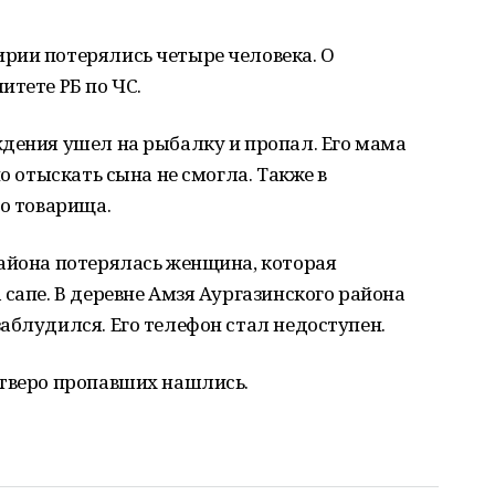
рии потерялись четыре человека. О
итете РБ по ЧС.
ждения ушел на рыбалку и пропал. Его мама
но отыскать сына не смогла. Также в
го товарища.
района потерялась женщина, которая
 сапе. В деревне Амзя Аургазинского района
аблудился. Его телефон стал недоступен.
етверо пропавших нашлись.